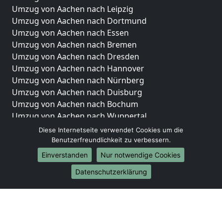
Umzug von Aachen nach Leipzig
Umzug von Aachen nach Dortmund
Umzug von Aachen nach Essen
Umzug von Aachen nach Bremen
Umzug von Aachen nach Dresden
Umzug von Aachen nach Hannover
Umzug von Aachen nach Nürnberg
Umzug von Aachen nach Duisburg
Umzug von Aachen nach Bochum
Umzug von Aachen nach Wuppertal
Umzug von Aachen nach Bielefeld
Diese Internetseite verwendet Cookies um die
Umzug von Aachen nach Bonn
Benutzerfreundlichkeit zu verbessern.
Umzug von Aachen nach Münster
Einverstanden
Nur notwendige Cookies
Internationale-Umzüge
Datenschutzerklärung
Umzug von Aachen nach Brasilien
Umzug von Aachen nach Brunei Darussalam
Umzug von Aachen nach Burkina Faso