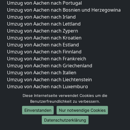
Umzug von Aachen nach Portugal
Umzug von Aachen nach Bosnien und Herzegowina
Umzug von Aachen nach Irland
Umzug von Aachen nach Lettland
Umzug von Aachen nach Zypern
Umzug von Aachen nach Kroatien
Umzug von Aachen nach Estland
Umzug von Aachen nach Finnland
Umzug von Aachen nach Frankreich
Umzug von Aachen nach Griechenland
Umzug von Aachen nach Italien
Umzug von Aachen nach Liechtenstein
Umzug von Aachen nach Luxemburg
Umzug von Aachen nach Niederlande
Diese Internetseite verwendet Cookies um die
Umzug von Aachen nach Norwegen
Benutzerfreundlichkeit zu verbessern.
Einverstanden
Nur notwendige Cookies
Umzüge-Deutschlandweit
Datenschutzerklärung
Umzug von Aachen nach Berlin
Umzug von Aachen nach Hamburg