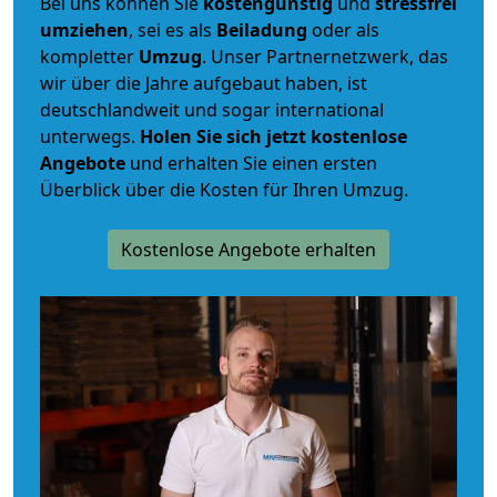
Bei uns können Sie
kostengünstig
und
stressfrei
umziehen
, sei es als
Beiladung
oder als
kompletter
Umzug
. Unser Partnernetzwerk, das
wir über die Jahre aufgebaut haben, ist
deutschlandweit und sogar international
unterwegs.
Holen Sie sich jetzt kostenlose
Angebote
und erhalten Sie einen ersten
Überblick über die Kosten für Ihren Umzug.
Kostenlose Angebote erhalten