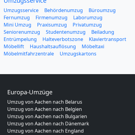
Umzugsservice
Umzugsservice
Behördenumzug
Büroumzug
Fernumzug
Firmenumzug
Laborumzug
Mini Umzug
Praxisumzug
Privatumzug
Seniorenumzug
Studentenumzug
Beiladung
Entrümpelung
Halteverbotszone
Klaviertransport
Möbellift
Haushaltsauflösung
Möbeltaxi
Möbelmitfahrzentrale
Umzugskartons
Europa-Umzüge
Umzug von Aachen nach Belarus
Umzug von Aachen nach Belgien
Umzug von Aachen nach Bulgarien
Umzug von Aachen nach Dänemark
Umzug von Aachen nach England