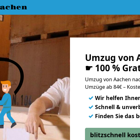
achen
Umzug von A
☛ 100 % Gra
Umzug von Aachen nac
Umzüge ab 84€ – Koste
✓
Wir helfen Ihne
✓
Schnell & unverb
✓
Finden Sie das 
blitzschnell ko