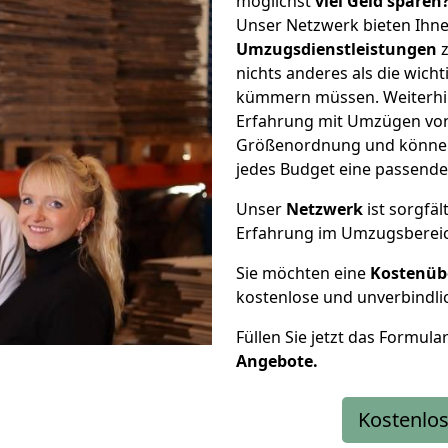
möglichst
viel Geld sparen
Unser Netzwerk bieten Ihn
Umzugsdienstleistungen
z
nichts anderes als die wic
kümmern müssen. Weiterhin
Erfahrung mit Umzügen von 
Größenordnung und können 
jedes Budget eine passende
Unser
Netzwerk
ist sorgfäl
Erfahrung im Umzugsberei
Sie möchten eine
Kostenüb
kostenlose und unverbindli
Füllen Sie jetzt das Formula
Angebote.
Kostenlos