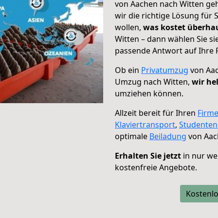
von Aachen nach Witten geh
wir die richtige Lösung für
wollen,
was kostet überh
Witten – dann wählen Sie si
passende Antwort auf Ihre 
Ob ein
Privatumzug
von Aac
Umzug nach Witten,
wir he
umziehen können.
Allzeit bereit für Ihren
Firm
Klaviertransport
,
Studente
optimale
Beiladung
von Aac
Erhalten Sie jetzt
in nur we
kostenfreie Angebote.
Kostenlo