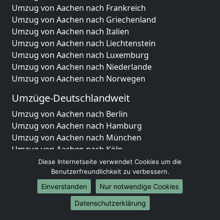
Umzug von Aachen nach Frankreich
Umzug von Aachen nach Griechenland
Umzug von Aachen nach Italien
Umzug von Aachen nach Liechtenstein
Umzug von Aachen nach Luxemburg
Umzug von Aachen nach Niederlande
Umzug von Aachen nach Norwegen
Umzüge-Deutschlandweit
Umzug von Aachen nach Berlin
Umzug von Aachen nach Hamburg
Umzug von Aachen nach München
Umzug von Aachen nach Köln
Umzug von Aachen nach Frankfurt am Main
Diese Internetseite verwendet Cookies um die
Umzug von Aachen nach Stuttgart
Benutzerfreundlichkeit zu verbessern.
Umzug von Aachen nach Düsseldorf
Einverstanden
Nur notwendige Cookies
Umzug von Aachen nach Leipzig
Datenschutzerklärung
Umzug von Aachen nach Dortmund
Umzug von Aachen nach Essen