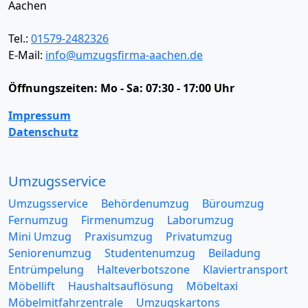
Aachen
Tel.:
01579-2482326
E-Mail:
info@umzugsfirma-aachen.de
Öffnungszeiten:
Mo - Sa: 07:30 - 17:00 Uhr
Impressum
Datenschutz
Umzugsservice
Umzugsservice
Behördenumzug
Büroumzug
Fernumzug
Firmenumzug
Laborumzug
Mini Umzug
Praxisumzug
Privatumzug
Seniorenumzug
Studentenumzug
Beiladung
Entrümpelung
Halteverbotszone
Klaviertransport
Möbellift
Haushaltsauflösung
Möbeltaxi
Möbelmitfahrzentrale
Umzugskartons