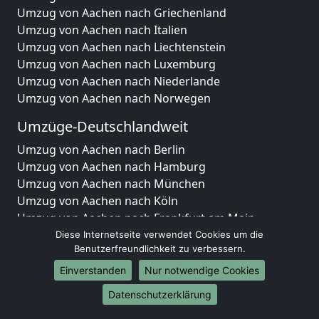
Umzug von Aachen nach Griechenland
Umzug von Aachen nach Italien
Umzug von Aachen nach Liechtenstein
Umzug von Aachen nach Luxemburg
Umzug von Aachen nach Niederlande
Umzug von Aachen nach Norwegen
Umzüge-Deutschlandweit
Umzug von Aachen nach Berlin
Umzug von Aachen nach Hamburg
Umzug von Aachen nach München
Umzug von Aachen nach Köln
Umzug von Aachen nach Frankfurt am Main
Umzug von Aachen nach Stuttgart
Diese Internetseite verwendet Cookies um die
Benutzerfreundlichkeit zu verbessern.
Umzug von Aachen nach Düsseldorf
Umzug von Aachen nach Leipzig
Einverstanden
Nur notwendige Cookies
Umzug von Aachen nach Dortmund
Datenschutzerklärung
Umzug von Aachen nach Essen