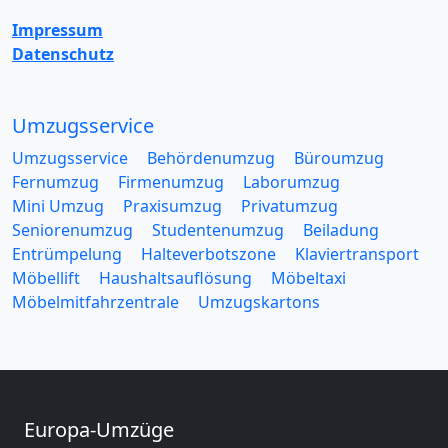
Impressum
Datenschutz
Umzugsservice
Umzugsservice
Behördenumzug
Büroumzug
Fernumzug
Firmenumzug
Laborumzug
Mini Umzug
Praxisumzug
Privatumzug
Seniorenumzug
Studentenumzug
Beiladung
Entrümpelung
Halteverbotszone
Klaviertransport
Möbellift
Haushaltsauflösung
Möbeltaxi
Möbelmitfahrzentrale
Umzugskartons
Europa-Umzüge