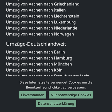
Umzug von Aachen nach Griechenland
Umzug von Aachen nach Italien
Umzug von Aachen nach Liechtenstein
Umzug von Aachen nach Luxemburg
Umzug von Aachen nach Niederlande
Umzug von Aachen nach Norwegen
Umzüge-Deutschlandweit
Umzug von Aachen nach Berlin
Umzug von Aachen nach Hamburg
Umzug von Aachen nach München
Umzug von Aachen nach Köln
Umzug von Aachen nach Frankfurt am Main
Umzug von Aachen nach Stuttgart
Diese Internetseite verwendet Cookies um die
Umzug von Aachen nach Düsseldorf
Benutzerfreundlichkeit zu verbessern.
Umzug von Aachen nach Leipzig
Einverstanden
Nur notwendige Cookies
Umzug von Aachen nach Dortmund
Datenschutzerklärung
Umzug von Aachen nach Essen
Umzug von Aachen nach Bremen