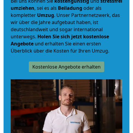
Bei uns können Sie
kostengünstig
und
stressfrei
umziehen
, sei es als
Beiladung
oder als
kompletter
Umzug
. Unser Partnernetzwerk, das
wir über die Jahre aufgebaut haben, ist
deutschlandweit und sogar international
unterwegs.
Holen Sie sich jetzt kostenlose
Angebote
und erhalten Sie einen ersten
Überblick über die Kosten für Ihren Umzug.
Kostenlose Angebote erhalten