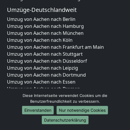
Umzüge-Deutschlandweit
Umzug von Aachen nach Berlin
Umzug von Aachen nach Hamburg
Umzug von Aachen nach München
Umzug von Aachen nach Köln
Umzug von Aachen nach Frankfurt am Main
Umzug von Aachen nach Stuttgart
Umzug von Aachen nach Düsseldorf
Umzug von Aachen nach Leipzig
Umzug von Aachen nach Dortmund
Umzug von Aachen nach Essen
Umzug von Aachen nach Bremen
Umzug von Aachen nach Dresden
Diese Internetseite verwendet Cookies um die
Benutzerfreundlichkeit zu verbessern.
Umzug von Aachen nach Hannover
Umzug von Aachen nach Nürnberg
Einverstanden
Nur notwendige Cookies
Umzug von Aachen nach Duisburg
Datenschutzerklärung
Umzug von Aachen nach Bochum