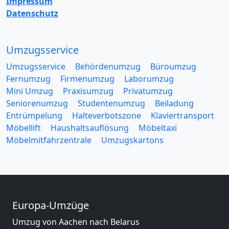
Impressum
Datenschutz
Umzugsservice
Umzugsservice
Behördenumzug
Büroumzug
Fernumzug
Firmenumzug
Laborumzug
Mini Umzug
Praxisumzug
Privatumzug
Seniorenumzug
Studentenumzug
Beiladung
Entrümpelung
Halteverbotszone
Klaviertransport
Möbellift
Haushaltsauflösung
Möbeltaxi
Möbelmitfahrzentrale
Umzugskartons
Europa-Umzüge
Umzug von Aachen nach Belarus