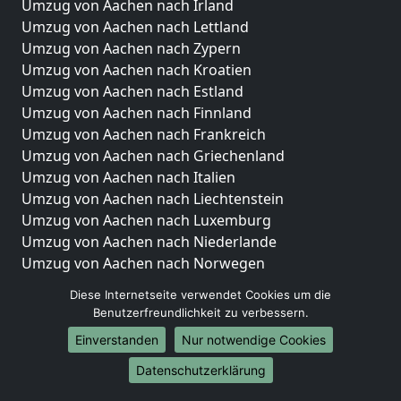
Umzug von Aachen nach Irland
Umzug von Aachen nach Lettland
Umzug von Aachen nach Zypern
Umzug von Aachen nach Kroatien
Umzug von Aachen nach Estland
Umzug von Aachen nach Finnland
Umzug von Aachen nach Frankreich
Umzug von Aachen nach Griechenland
Umzug von Aachen nach Italien
Umzug von Aachen nach Liechtenstein
Umzug von Aachen nach Luxemburg
Umzug von Aachen nach Niederlande
Umzug von Aachen nach Norwegen
Umzüge-Deutschlandweit
Diese Internetseite verwendet Cookies um die
Benutzerfreundlichkeit zu verbessern.
Umzug von Aachen nach Berlin
Einverstanden
Nur notwendige Cookies
Umzug von Aachen nach Hamburg
Umzug von Aachen nach München
Datenschutzerklärung
Umzug von Aachen nach Köln