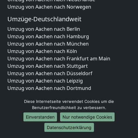
Umzug von Aachen nach Norwegen
Umzüge-Deutschlandweit
Umzug von Aachen nach Berlin
Umzug von Aachen nach Hamburg
Umzug von Aachen nach München
Umzug von Aachen nach Köln
Umzug von Aachen nach Frankfurt am Main
Umzug von Aachen nach Stuttgart
Umzug von Aachen nach Düsseldorf
Umzug von Aachen nach Leipzig
Umzug von Aachen nach Dortmund
Umzug von Aachen nach Essen
Diese Internetseite verwendet Cookies um die
Umzug von Aachen nach Bremen
Benutzerfreundlichkeit zu verbessern.
Umzug von Aachen nach Dresden
Umzug von Aachen nach Hannover
Einverstanden
Nur notwendige Cookies
Umzug von Aachen nach Nürnberg
Datenschutzerklärung
Umzug von Aachen nach Duisburg