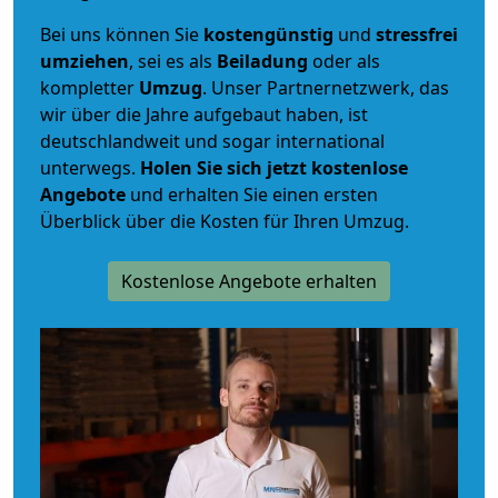
Bei uns können Sie
kostengünstig
und
stressfrei
umziehen
, sei es als
Beiladung
oder als
kompletter
Umzug
. Unser Partnernetzwerk, das
wir über die Jahre aufgebaut haben, ist
deutschlandweit und sogar international
unterwegs.
Holen Sie sich jetzt kostenlose
Angebote
und erhalten Sie einen ersten
Überblick über die Kosten für Ihren Umzug.
Kostenlose Angebote erhalten