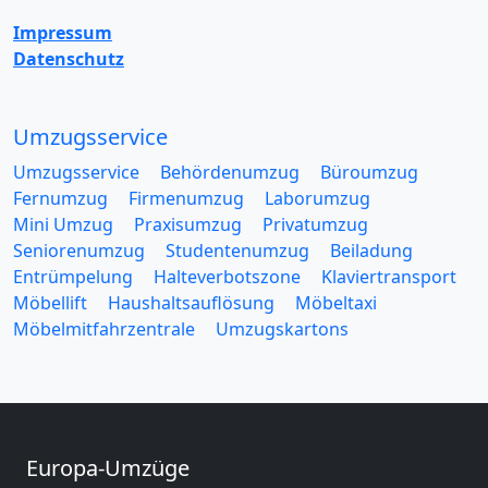
Impressum
Datenschutz
Umzugsservice
Umzugsservice
Behördenumzug
Büroumzug
Fernumzug
Firmenumzug
Laborumzug
Mini Umzug
Praxisumzug
Privatumzug
Seniorenumzug
Studentenumzug
Beiladung
Entrümpelung
Halteverbotszone
Klaviertransport
Möbellift
Haushaltsauflösung
Möbeltaxi
Möbelmitfahrzentrale
Umzugskartons
Europa-Umzüge