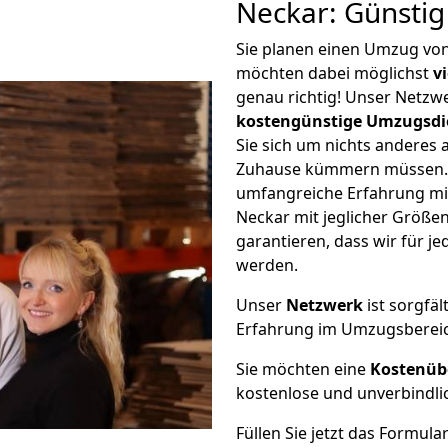
Neckar: Günsti
Sie planen einen Umzug vo
möchten dabei möglichst
v
genau richtig! Unser Netzw
kostengünstige Umzugsdi
Sie sich um nichts anderes 
Zuhause kümmern müssen. W
umfangreiche Erfahrung m
Neckar mit jeglicher Größ
garantieren, dass wir für j
werden.
Unser
Netzwerk
ist sorgfäl
Erfahrung im Umzugsberei
Sie möchten eine
Kostenüb
kostenlose und unverbindli
Füllen Sie jetzt das Formula