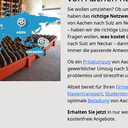
Sie wollen umziehen? Ob um
haben das
richtige Netzw
von Aachen nach Sulz am Ne
– haben wir die richtige Lö
Fragen wollen,
was kostet
nach Sulz am Neckar – dann
immer die passende Antwort
Ob ein
Privatumzug
von Aac
gewerblicher Umzug nach S
problemlos und stressfrei 
Allzeit bereit für Ihren
Firm
Klaviertransport
,
Studente
optimale
Beiladung
von Aac
Erhalten Sie jetzt
in nur we
kostenfreie Angebote.