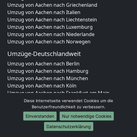
Umzug von Aachen nach Griechenland
Umzug von Aachen nach Italien
Umzug von Aachen nach Liechtenstein
Umzug von Aachen nach Luxemburg
Umzug von Aachen nach Niederlande
Umzug von Aachen nach Norwegen
Umzüge-Deutschlandweit
Umzug von Aachen nach Berlin
Umzug von Aachen nach Hamburg
Umzug von Aachen nach München
Umzug von Aachen nach Köln
Umzug von Aachen nach Frankfurt am Main
Umzug von Aachen nach Stuttgart
Diese Internetseite verwendet Cookies um die
Umzug von Aachen nach Düsseldorf
Benutzerfreundlichkeit zu verbessern.
Umzug von Aachen nach Leipzig
Einverstanden
Nur notwendige Cookies
Umzug von Aachen nach Dortmund
Datenschutzerklärung
Umzug von Aachen nach Essen
Umzug von Aachen nach Bremen