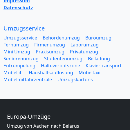
Impressum
Datenschutz
Umzugsservice
Umzugsservice
Behördenumzug
Büroumzug
Fernumzug
Firmenumzug
Laborumzug
Mini Umzug
Praxisumzug
Privatumzug
Seniorenumzug
Studentenumzug
Beiladung
Entrümpelung
Halteverbotszone
Klaviertransport
Möbellift
Haushaltsauflösung
Möbeltaxi
Möbelmitfahrzentrale
Umzugskartons
Europa-Umzüge
Umzug von Aachen nach Belarus