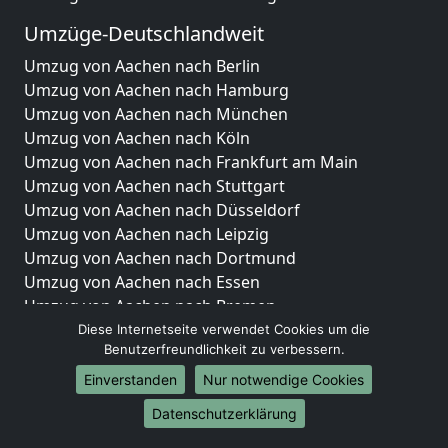
Umzüge-Deutschlandweit
Umzug von Aachen nach Berlin
Umzug von Aachen nach Hamburg
Umzug von Aachen nach München
Umzug von Aachen nach Köln
Umzug von Aachen nach Frankfurt am Main
Umzug von Aachen nach Stuttgart
Umzug von Aachen nach Düsseldorf
Umzug von Aachen nach Leipzig
Umzug von Aachen nach Dortmund
Umzug von Aachen nach Essen
Umzug von Aachen nach Bremen
Umzug von Aachen nach Dresden
Diese Internetseite verwendet Cookies um die
Benutzerfreundlichkeit zu verbessern.
Umzug von Aachen nach Hannover
Umzug von Aachen nach Nürnberg
Einverstanden
Nur notwendige Cookies
Umzug von Aachen nach Duisburg
Datenschutzerklärung
Umzug von Aachen nach Bochum