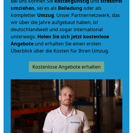
Bei uns können Sie
kostengünstig
und
stressfrei
umziehen
, sei es als
Beiladung
oder als
kompletter
Umzug
. Unser Partnernetzwerk, das
wir über die Jahre aufgebaut haben, ist
deutschlandweit und sogar international
unterwegs.
Holen Sie sich jetzt kostenlose
Angebote
und erhalten Sie einen ersten
Überblick über die Kosten für Ihren Umzug.
Kostenlose Angebote erhalten