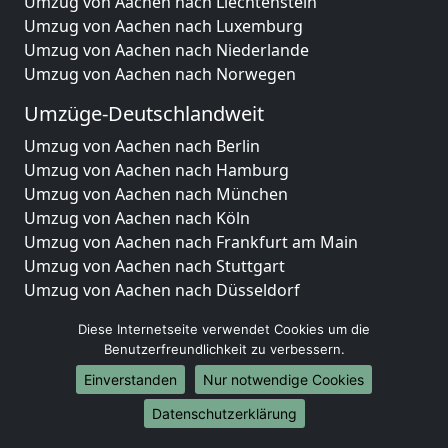
Umzug von Aachen nach Liechtenstein
Umzug von Aachen nach Luxemburg
Umzug von Aachen nach Niederlande
Umzug von Aachen nach Norwegen
Umzüge-Deutschlandweit
Umzug von Aachen nach Berlin
Umzug von Aachen nach Hamburg
Umzug von Aachen nach München
Umzug von Aachen nach Köln
Umzug von Aachen nach Frankfurt am Main
Umzug von Aachen nach Stuttgart
Umzug von Aachen nach Düsseldorf
Umzug von Aachen nach Leipzig
Diese Internetseite verwendet Cookies um die
Umzug von Aachen nach Dortmund
Benutzerfreundlichkeit zu verbessern.
Umzug von Aachen nach Essen
Einverstanden
Nur notwendige Cookies
Umzug von Aachen nach Bremen
Umzug von Aachen nach Dresden
Datenschutzerklärung
Umzug von Aachen nach Hannover