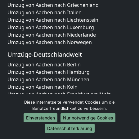
Umzug von Aachen nach Griechenland
Umzug von Aachen nach Italien
Umzug von Aachen nach Liechtenstein
Umzug von Aachen nach Luxemburg
Umzug von Aachen nach Niederlande
Umzug von Aachen nach Norwegen
Umzüge-Deutschlandweit
Umzug von Aachen nach Berlin
Umzug von Aachen nach Hamburg
Umzug von Aachen nach München
Umzug von Aachen nach Köln
Umzug von Aachen nach Frankfurt am Main
Umzug von Aachen nach Stuttgart
Diese Internetseite verwendet Cookies um die
Umzug von Aachen nach Düsseldorf
Benutzerfreundlichkeit zu verbessern.
Umzug von Aachen nach Leipzig
Einverstanden
Nur notwendige Cookies
Umzug von Aachen nach Dortmund
Datenschutzerklärung
Umzug von Aachen nach Essen
Umzug von Aachen nach Bremen