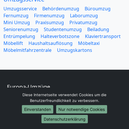
Umzugsservice
Behördenumzug
Büroumzug
Fernumzug
Firmenumzug
Laborumzug
Mini Umzug
Praxisumzug
Privatumzug
Seniorenumzug
Studentenumzug
Beiladung
Entrümpelung
Halteverbotszone
Klaviertransport
Möbellift
Haushaltsauflösung
Möbeltaxi
Möbelmitfahrzentrale
Umzugskartons
Europa-Umzüge
Diese Internetseite verwendet Cookies um die
Umzug von Aachen nach Belarus
Benutzerfreundlichkeit zu verbessern.
Umzug von Aachen nach Belgien
Umzug von Aachen nach Bulgarien
Einverstanden
Nur notwendige Cookies
Umzug von Aachen nach Dänemark
Datenschutzerklärung
Umzug von Aachen nach England