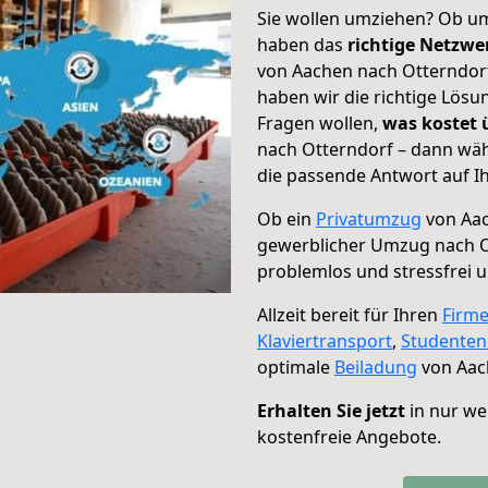
Sie wollen umziehen? Ob um
haben das
richtige Netzw
von Aachen nach Otterndorf
haben wir die richtige Lösu
Fragen wollen,
was kostet
nach Otterndorf – dann wäh
die passende Antwort auf Ih
Ob ein
Privatumzug
von Aac
gewerblicher Umzug nach O
problemlos und stressfrei 
Allzeit bereit für Ihren
Firm
Klaviertransport
,
Studente
optimale
Beiladung
von Aac
Erhalten Sie jetzt
in nur we
kostenfreie Angebote.