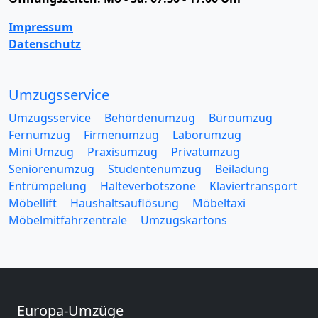
Impressum
Datenschutz
Umzugsservice
Umzugsservice
Behördenumzug
Büroumzug
Fernumzug
Firmenumzug
Laborumzug
Mini Umzug
Praxisumzug
Privatumzug
Seniorenumzug
Studentenumzug
Beiladung
Entrümpelung
Halteverbotszone
Klaviertransport
Möbellift
Haushaltsauflösung
Möbeltaxi
Möbelmitfahrzentrale
Umzugskartons
Europa-Umzüge