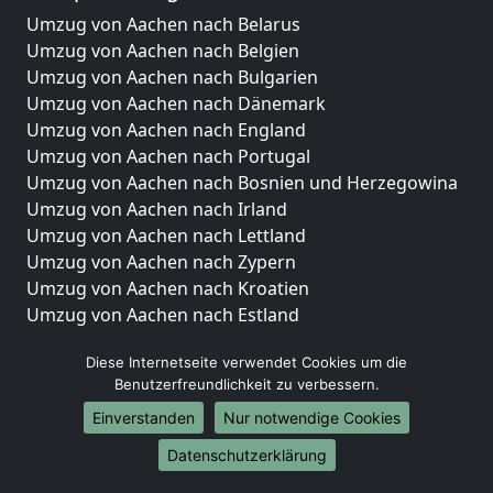
Umzug von Aachen nach Belarus
Umzug von Aachen nach Belgien
Umzug von Aachen nach Bulgarien
Umzug von Aachen nach Dänemark
Umzug von Aachen nach England
Umzug von Aachen nach Portugal
Umzug von Aachen nach Bosnien und Herzegowina
Umzug von Aachen nach Irland
Umzug von Aachen nach Lettland
Umzug von Aachen nach Zypern
Umzug von Aachen nach Kroatien
Umzug von Aachen nach Estland
Umzug von Aachen nach Finnland
Diese Internetseite verwendet Cookies um die
Umzug von Aachen nach Frankreich
Benutzerfreundlichkeit zu verbessern.
Umzug von Aachen nach Griechenland
Umzug von Aachen nach Italien
Einverstanden
Nur notwendige Cookies
Umzug von Aachen nach Liechtenstein
Datenschutzerklärung
Umzug von Aachen nach Luxemburg