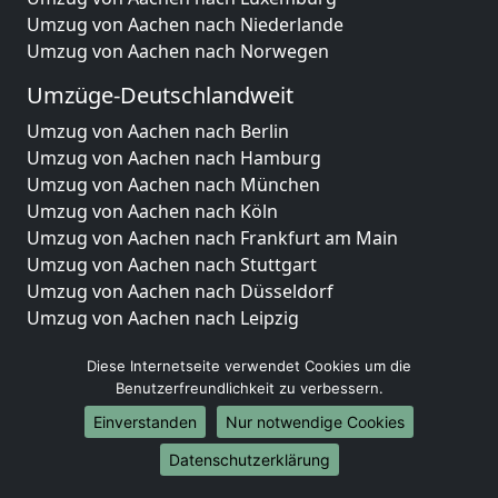
Umzug von Aachen nach Niederlande
Umzug von Aachen nach Norwegen
Umzüge-Deutschlandweit
Umzug von Aachen nach Berlin
Umzug von Aachen nach Hamburg
Umzug von Aachen nach München
Umzug von Aachen nach Köln
Umzug von Aachen nach Frankfurt am Main
Umzug von Aachen nach Stuttgart
Umzug von Aachen nach Düsseldorf
Umzug von Aachen nach Leipzig
Umzug von Aachen nach Dortmund
Diese Internetseite verwendet Cookies um die
Umzug von Aachen nach Essen
Benutzerfreundlichkeit zu verbessern.
Umzug von Aachen nach Bremen
Umzug von Aachen nach Dresden
Einverstanden
Nur notwendige Cookies
Umzug von Aachen nach Hannover
Datenschutzerklärung
Umzug von Aachen nach Nürnberg