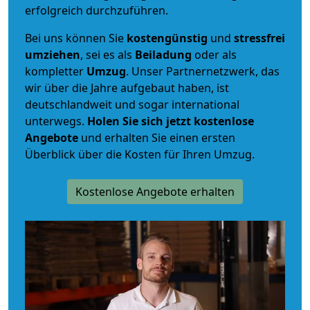
erfolgreich durchzuführen.
Bei uns können Sie
kostengünstig
und
stressfrei
umziehen
, sei es als
Beiladung
oder als
kompletter
Umzug
. Unser Partnernetzwerk, das
wir über die Jahre aufgebaut haben, ist
deutschlandweit und sogar international
unterwegs.
Holen Sie sich jetzt kostenlose
Angebote
und erhalten Sie einen ersten
Überblick über die Kosten für Ihren Umzug.
Kostenlose Angebote erhalten