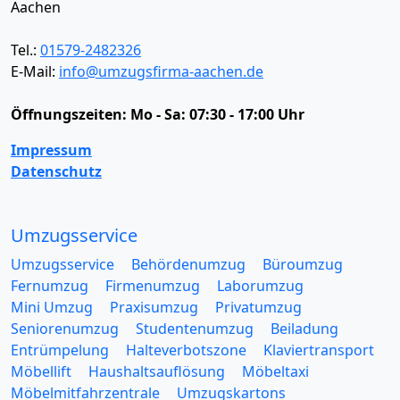
Aachen
Tel.:
01579-2482326
E-Mail:
info@umzugsfirma-aachen.de
Öffnungszeiten:
Mo - Sa: 07:30 - 17:00 Uhr
Impressum
Datenschutz
Umzugsservice
Umzugsservice
Behördenumzug
Büroumzug
Fernumzug
Firmenumzug
Laborumzug
Mini Umzug
Praxisumzug
Privatumzug
Seniorenumzug
Studentenumzug
Beiladung
Entrümpelung
Halteverbotszone
Klaviertransport
Möbellift
Haushaltsauflösung
Möbeltaxi
Möbelmitfahrzentrale
Umzugskartons