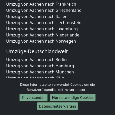
Umzug von Aachen nach Frankreich
Umzug von Aachen nach Griechenland
Umzug von Aachen nach Italien
Umzug von Aachen nach Liechtenstein
Umzug von Aachen nach Luxemburg
Umzug von Aachen nach Niederlande
Umzug von Aachen nach Norwegen
Umzüge-Deutschlandweit
Umzug von Aachen nach Berlin
Umzug von Aachen nach Hamburg
Umzug von Aachen nach München
Umzug von Aachen nach Köln
Umzug von Aachen nach Frankfurt am Main
Diese Internetseite verwendet Cookies um die
Umzug von Aachen nach Stuttgart
Benutzerfreundlichkeit zu verbessern.
Umzug von Aachen nach Düsseldorf
Einverstanden
Nur notwendige Cookies
Umzug von Aachen nach Leipzig
Datenschutzerklärung
Umzug von Aachen nach Dortmund
Umzug von Aachen nach Essen