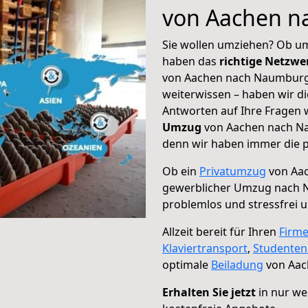
von Aachen n
Sie wollen umziehen? Ob um
haben das
richtige Netzw
von Aachen nach Naumburg 
weiterwissen – haben wir di
Antworten auf Ihre Fragen 
Umzug
von Aachen nach Nau
denn wir haben immer die p
Ob ein
Privatumzug
von Aac
gewerblicher Umzug nach 
problemlos und stressfrei 
Allzeit bereit für Ihren
Firm
Klaviertransport
,
Studente
optimale
Beiladung
von Aac
Erhalten Sie jetzt
in nur we