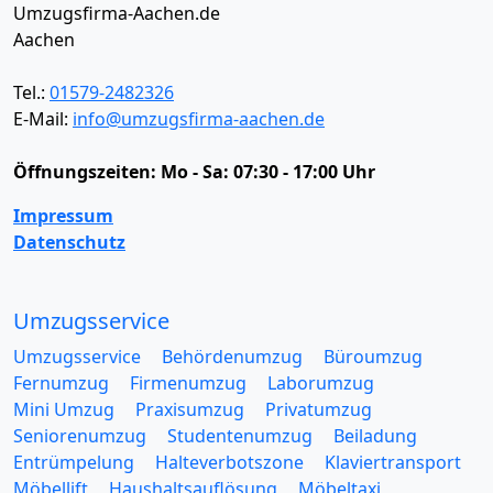
Umzugsfirma-Aachen.de
Aachen
Tel.:
01579-2482326
E-Mail:
info@umzugsfirma-aachen.de
Öffnungszeiten:
Mo - Sa: 07:30 - 17:00 Uhr
Impressum
Datenschutz
Umzugsservice
Umzugsservice
Behördenumzug
Büroumzug
Fernumzug
Firmenumzug
Laborumzug
Mini Umzug
Praxisumzug
Privatumzug
Seniorenumzug
Studentenumzug
Beiladung
Entrümpelung
Halteverbotszone
Klaviertransport
Möbellift
Haushaltsauflösung
Möbeltaxi