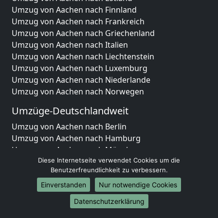
Umzug von Aachen nach Finnland
Umzug von Aachen nach Frankreich
Umzug von Aachen nach Griechenland
Umzug von Aachen nach Italien
Umzug von Aachen nach Liechtenstein
Umzug von Aachen nach Luxemburg
Umzug von Aachen nach Niederlande
Umzug von Aachen nach Norwegen
Umzüge-Deutschlandweit
Umzug von Aachen nach Berlin
Umzug von Aachen nach Hamburg
Umzug von Aachen nach München
Umzug von Aachen nach Köln
Diese Internetseite verwendet Cookies um die
Benutzerfreundlichkeit zu verbessern.
Umzug von Aachen nach Frankfurt am Main
Umzug von Aachen nach Stuttgart
Einverstanden
Nur notwendige Cookies
Umzug von Aachen nach Düsseldorf
Datenschutzerklärung
Umzug von Aachen nach Leipzig