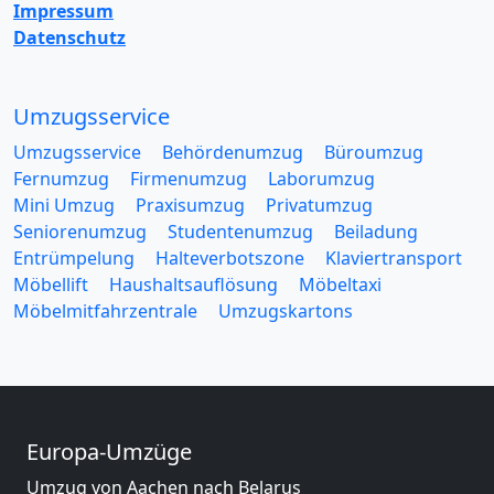
Impressum
Datenschutz
Umzugsservice
Umzugsservice
Behördenumzug
Büroumzug
Fernumzug
Firmenumzug
Laborumzug
Mini Umzug
Praxisumzug
Privatumzug
Seniorenumzug
Studentenumzug
Beiladung
Entrümpelung
Halteverbotszone
Klaviertransport
Möbellift
Haushaltsauflösung
Möbeltaxi
Möbelmitfahrzentrale
Umzugskartons
Europa-Umzüge
Umzug von Aachen nach Belarus