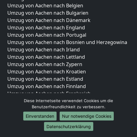
Umzug von Aachen nach Belgien
Umzug von Aachen nach Bulgarien
Umzug von Aachen nach Dänemark
Umzug von Aachen nach England
Umzug von Aachen nach Portugal
Umzug von Aachen nach Bosnien und Herzegowina
Umzug von Aachen nach Irland
Umzug von Aachen nach Lettland
Umzug von Aachen nach Zypern
Umzug von Aachen nach Kroatien
Umzug von Aachen nach Estland
Umzug von Aachen nach Finnland
Umzug von Aachen nach Frankreich
Umzug von Aachen nach Griechenland
Diese Internetseite verwendet Cookies um die
Benutzerfreundlichkeit zu verbessern.
Umzug von Aachen nach Italien
Umzug von Aachen nach Liechtenstein
Einverstanden
Nur notwendige Cookies
Umzug von Aachen nach Luxemburg
Datenschutzerklärung
Umzug von Aachen nach Niederlande