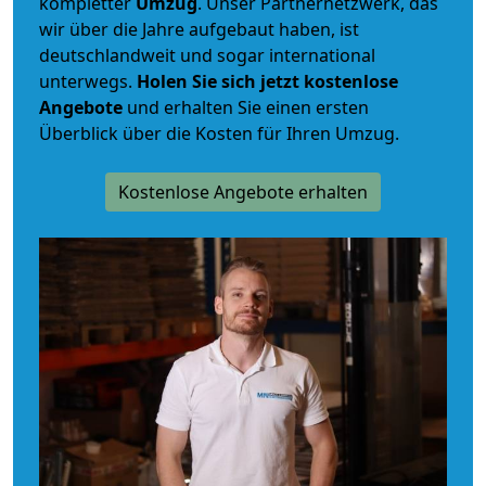
kompletter
Umzug
. Unser Partnernetzwerk, das
wir über die Jahre aufgebaut haben, ist
deutschlandweit und sogar international
unterwegs.
Holen Sie sich jetzt kostenlose
Angebote
und erhalten Sie einen ersten
Überblick über die Kosten für Ihren Umzug.
Kostenlose Angebote erhalten