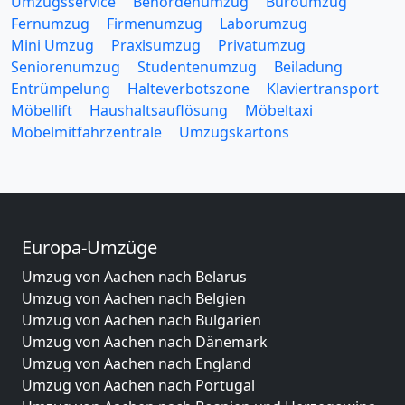
Umzugsservice
Behördenumzug
Büroumzug
Fernumzug
Firmenumzug
Laborumzug
Mini Umzug
Praxisumzug
Privatumzug
Seniorenumzug
Studentenumzug
Beiladung
Entrümpelung
Halteverbotszone
Klaviertransport
Möbellift
Haushaltsauflösung
Möbeltaxi
Möbelmitfahrzentrale
Umzugskartons
Europa-Umzüge
Umzug von Aachen nach Belarus
Umzug von Aachen nach Belgien
Umzug von Aachen nach Bulgarien
Umzug von Aachen nach Dänemark
Umzug von Aachen nach England
Umzug von Aachen nach Portugal