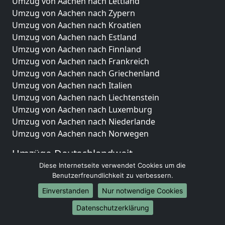
Umzug von Aachen nach Lettland
Umzug von Aachen nach Zypern
Umzug von Aachen nach Kroatien
Umzug von Aachen nach Estland
Umzug von Aachen nach Finnland
Umzug von Aachen nach Frankreich
Umzug von Aachen nach Griechenland
Umzug von Aachen nach Italien
Umzug von Aachen nach Liechtenstein
Umzug von Aachen nach Luxemburg
Umzug von Aachen nach Niederlande
Umzug von Aachen nach Norwegen
Umzüge-Deutschlandweit
Diese Internetseite verwendet Cookies um die
Umzug von Aachen nach Berlin
Benutzerfreundlichkeit zu verbessern.
Umzug von Aachen nach Hamburg
Einverstanden
Nur notwendige Cookies
Umzug von Aachen nach München
Umzug von Aachen nach Köln
Datenschutzerklärung
Umzug von Aachen nach Frankfurt am Main