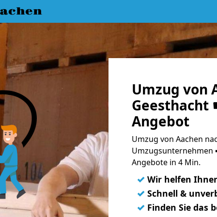
achen
Umzug von 
Geesthacht ☛
Angebot
Umzug von Aachen nach
Umzugsunternehmen ➨
Angebote in 4 Min.
✓
Wir helfen Ihne
✓
Schnell & unverb
✓
Finden Sie das 