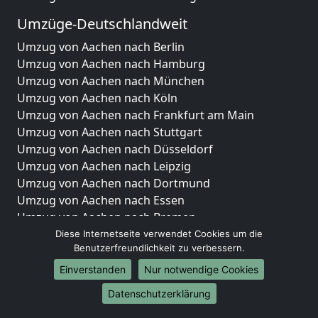
Umzüge-Deutschlandweit
Umzug von Aachen nach Berlin
Umzug von Aachen nach Hamburg
Umzug von Aachen nach München
Umzug von Aachen nach Köln
Umzug von Aachen nach Frankfurt am Main
Umzug von Aachen nach Stuttgart
Umzug von Aachen nach Düsseldorf
Umzug von Aachen nach Leipzig
Umzug von Aachen nach Dortmund
Umzug von Aachen nach Essen
Umzug von Aachen nach Bremen
Umzug von Aachen nach Dresden
Diese Internetseite verwendet Cookies um die
Benutzerfreundlichkeit zu verbessern.
Umzug von Aachen nach Hannover
Umzug von Aachen nach Nürnberg
Einverstanden
Nur notwendige Cookies
Umzug von Aachen nach Duisburg
Datenschutzerklärung
Umzug von Aachen nach Bochum