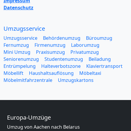
Impressum
Datenschutz
Umzugsservice
Umzugsservice
Behördenumzug
Büroumzug
Fernumzug
Firmenumzug
Laborumzug
Mini Umzug
Praxisumzug
Privatumzug
Seniorenumzug
Studentenumzug
Beiladung
Entrümpelung
Halteverbotszone
Klaviertransport
Möbellift
Haushaltsauflösung
Möbeltaxi
Möbelmitfahrzentrale
Umzugskartons
Europa-Umzüge
Umzug von Aachen nach Belarus