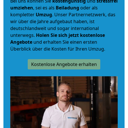
Bei uns können Sie
kostengünstig
und
stressfrei
umziehen
, sei es als
Beiladung
oder als
kompletter
Umzug
. Unser Partnernetzwerk, das
wir über die Jahre aufgebaut haben, ist
deutschlandweit und sogar international
unterwegs.
Holen Sie sich jetzt kostenlose
Angebote
und erhalten Sie einen ersten
Überblick über die Kosten für Ihren Umzug.
Kostenlose Angebote erhalten