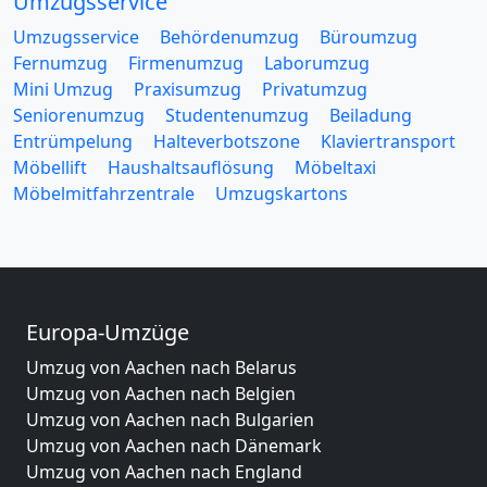
Umzugsservice
Umzugsservice
Behördenumzug
Büroumzug
Fernumzug
Firmenumzug
Laborumzug
Mini Umzug
Praxisumzug
Privatumzug
Seniorenumzug
Studentenumzug
Beiladung
Entrümpelung
Halteverbotszone
Klaviertransport
Möbellift
Haushaltsauflösung
Möbeltaxi
Möbelmitfahrzentrale
Umzugskartons
Europa-Umzüge
Umzug von Aachen nach Belarus
Umzug von Aachen nach Belgien
Umzug von Aachen nach Bulgarien
Umzug von Aachen nach Dänemark
Umzug von Aachen nach England