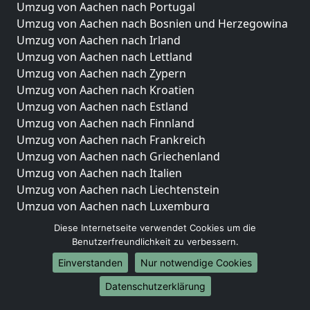
Umzug von Aachen nach Portugal
Umzug von Aachen nach Bosnien und Herzegowina
Umzug von Aachen nach Irland
Umzug von Aachen nach Lettland
Umzug von Aachen nach Zypern
Umzug von Aachen nach Kroatien
Umzug von Aachen nach Estland
Umzug von Aachen nach Finnland
Umzug von Aachen nach Frankreich
Umzug von Aachen nach Griechenland
Umzug von Aachen nach Italien
Umzug von Aachen nach Liechtenstein
Umzug von Aachen nach Luxemburg
Umzug von Aachen nach Niederlande
Diese Internetseite verwendet Cookies um die
Umzug von Aachen nach Norwegen
Benutzerfreundlichkeit zu verbessern.
Einverstanden
Nur notwendige Cookies
Umzüge-Deutschlandweit
Datenschutzerklärung
Umzug von Aachen nach Berlin
Umzug von Aachen nach Hamburg