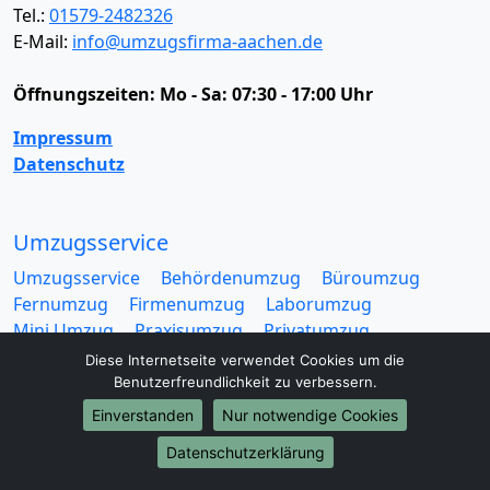
Tel.:
01579-2482326
E-Mail:
info@umzugsfirma-aachen.de
Öffnungszeiten:
Mo - Sa: 07:30 - 17:00 Uhr
Impressum
Datenschutz
Umzugsservice
Umzugsservice
Behördenumzug
Büroumzug
Fernumzug
Firmenumzug
Laborumzug
Mini Umzug
Praxisumzug
Privatumzug
Seniorenumzug
Studentenumzug
Beiladung
Diese Internetseite verwendet Cookies um die
Entrümpelung
Halteverbotszone
Klaviertransport
Benutzerfreundlichkeit zu verbessern.
Möbellift
Haushaltsauflösung
Möbeltaxi
Einverstanden
Nur notwendige Cookies
Möbelmitfahrzentrale
Umzugskartons
Datenschutzerklärung