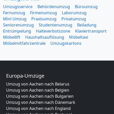
Umzugsservice
Behördenumzug
Büroumzug
Fernumzug
Firmenumzug
Laborumzug
Mini Umzug
Praxisumzug
Privatumzug
Seniorenumzug
Studentenumzug
Beiladung
Entrümpelung
Halteverbotszone
Klaviertransport
Möbellift
Haushaltsauflösung
Möbeltaxi
Möbelmitfahrzentrale
Umzugskartons
Europa-Umzüge
Umzug von Aachen nach Belarus
Umzug von Aachen nach Belgien
Umzug von Aachen nach Bulgarien
Umzug von Aachen nach Dänemark
Umzug von Aachen nach England