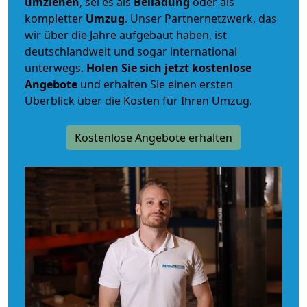
umziehen
, sei es als
Beiladung
oder als
kompletter
Umzug
. Unser Partnernetzwerk, das
wir über die Jahre aufgebaut haben, ist
deutschlandweit und sogar international
unterwegs.
Holen Sie sich jetzt kostenlose
Angebote
und erhalten Sie einen ersten
Überblick über die Kosten für Ihren Umzug.
Kostenlose Angebote erhalten