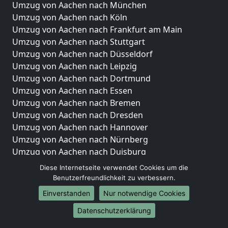
Umzug von Aachen nach München
Umzug von Aachen nach Köln
Umzug von Aachen nach Frankfurt am Main
Umzug von Aachen nach Stuttgart
Umzug von Aachen nach Düsseldorf
Umzug von Aachen nach Leipzig
Umzug von Aachen nach Dortmund
Umzug von Aachen nach Essen
Umzug von Aachen nach Bremen
Umzug von Aachen nach Dresden
Umzug von Aachen nach Hannover
Umzug von Aachen nach Nürnberg
Umzug von Aachen nach Duisburg
Umzug von Aachen nach Bochum
Diese Internetseite verwendet Cookies um die
Umzug von Aachen nach Wuppertal
Benutzerfreundlichkeit zu verbessern.
Umzug von Aachen nach Bielefeld
Einverstanden
Nur notwendige Cookies
Umzug von Aachen nach Bonn
Datenschutzerklärung
Umzug von Aachen nach Münster