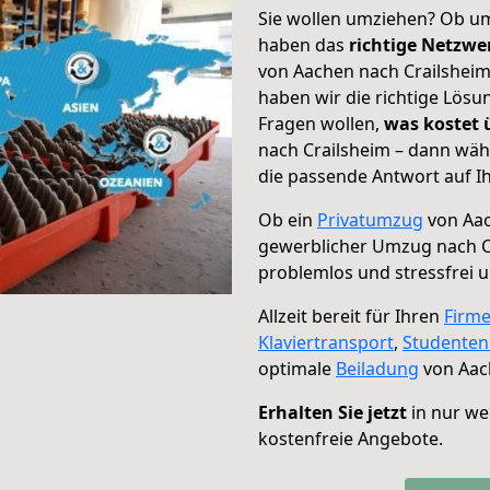
Sie wollen umziehen? Ob um
haben das
richtige Netzw
von Aachen nach Crailsheim
haben wir die richtige Lösu
Fragen wollen,
was kostet
nach Crailsheim – dann wäh
die passende Antwort auf Ih
Ob ein
Privatumzug
von Aac
gewerblicher Umzug nach C
problemlos und stressfrei 
Allzeit bereit für Ihren
Firm
Klaviertransport
,
Studente
optimale
Beiladung
von Aac
Erhalten Sie jetzt
in nur we
kostenfreie Angebote.