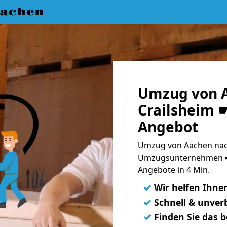
achen
Umzug von 
Crailsheim ☛
Angebot
Umzug von Aachen nach
Umzugsunternehmen ➨
Angebote in 4 Min.
✓
Wir helfen Ihne
✓
Schnell & unverb
✓
Finden Sie das 