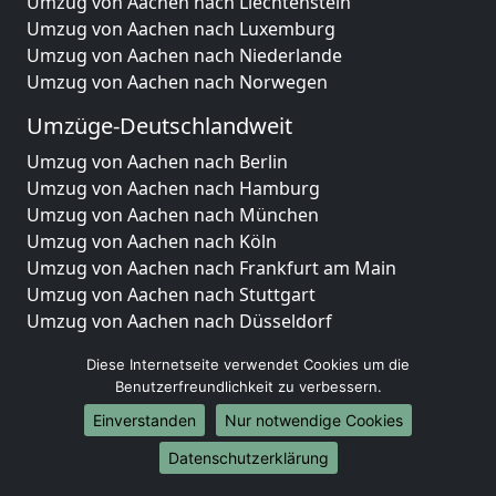
Umzug von Aachen nach Liechtenstein
Umzug von Aachen nach Luxemburg
Umzug von Aachen nach Niederlande
Umzug von Aachen nach Norwegen
Umzüge-Deutschlandweit
Umzug von Aachen nach Berlin
Umzug von Aachen nach Hamburg
Umzug von Aachen nach München
Umzug von Aachen nach Köln
Umzug von Aachen nach Frankfurt am Main
Umzug von Aachen nach Stuttgart
Umzug von Aachen nach Düsseldorf
Umzug von Aachen nach Leipzig
Diese Internetseite verwendet Cookies um die
Umzug von Aachen nach Dortmund
Benutzerfreundlichkeit zu verbessern.
Umzug von Aachen nach Essen
Einverstanden
Nur notwendige Cookies
Umzug von Aachen nach Bremen
Umzug von Aachen nach Dresden
Datenschutzerklärung
Umzug von Aachen nach Hannover