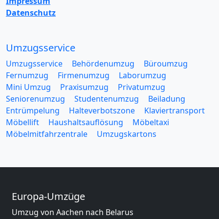
Impressum
Datenschutz
Umzugsservice
Umzugsservice
Behördenumzug
Büroumzug
Fernumzug
Firmenumzug
Laborumzug
Mini Umzug
Praxisumzug
Privatumzug
Seniorenumzug
Studentenumzug
Beiladung
Entrümpelung
Halteverbotszone
Klaviertransport
Möbellift
Haushaltsauflösung
Möbeltaxi
Möbelmitfahrzentrale
Umzugskartons
Europa-Umzüge
Umzug von Aachen nach Belarus