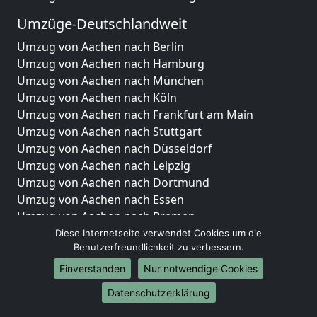
Umzüge-Deutschlandweit
Umzug von Aachen nach Berlin
Umzug von Aachen nach Hamburg
Umzug von Aachen nach München
Umzug von Aachen nach Köln
Umzug von Aachen nach Frankfurt am Main
Umzug von Aachen nach Stuttgart
Umzug von Aachen nach Düsseldorf
Umzug von Aachen nach Leipzig
Umzug von Aachen nach Dortmund
Umzug von Aachen nach Essen
Umzug von Aachen nach Bremen
Umzug von Aachen nach Dresden
Diese Internetseite verwendet Cookies um die
Benutzerfreundlichkeit zu verbessern.
Umzug von Aachen nach Hannover
Umzug von Aachen nach Nürnberg
Einverstanden
Nur notwendige Cookies
Umzug von Aachen nach Duisburg
Datenschutzerklärung
Umzug von Aachen nach Bochum