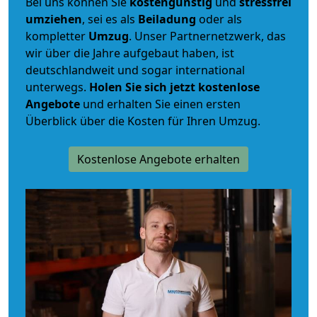
Bei uns können Sie
kostengünstig
und
stressfrei
umziehen
, sei es als
Beiladung
oder als
kompletter
Umzug
. Unser Partnernetzwerk, das
wir über die Jahre aufgebaut haben, ist
deutschlandweit und sogar international
unterwegs.
Holen Sie sich jetzt kostenlose
Angebote
und erhalten Sie einen ersten
Überblick über die Kosten für Ihren Umzug.
Kostenlose Angebote erhalten