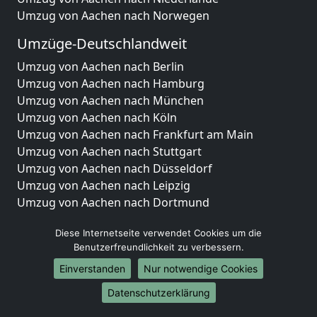
Umzug von Aachen nach Norwegen
Umzüge-Deutschlandweit
Umzug von Aachen nach Berlin
Umzug von Aachen nach Hamburg
Umzug von Aachen nach München
Umzug von Aachen nach Köln
Umzug von Aachen nach Frankfurt am Main
Umzug von Aachen nach Stuttgart
Umzug von Aachen nach Düsseldorf
Umzug von Aachen nach Leipzig
Umzug von Aachen nach Dortmund
Umzug von Aachen nach Essen
Diese Internetseite verwendet Cookies um die
Umzug von Aachen nach Bremen
Benutzerfreundlichkeit zu verbessern.
Umzug von Aachen nach Dresden
Umzug von Aachen nach Hannover
Einverstanden
Nur notwendige Cookies
Umzug von Aachen nach Nürnberg
Datenschutzerklärung
Umzug von Aachen nach Duisburg