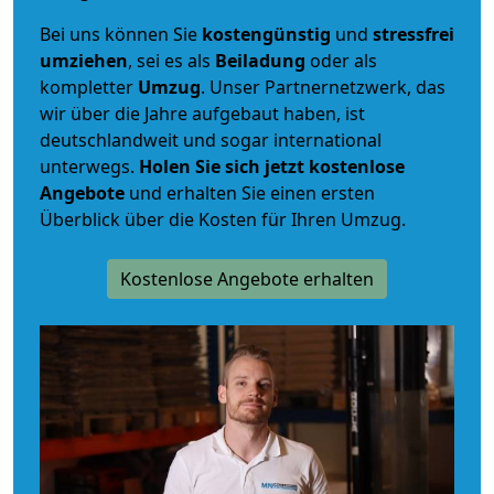
Bei uns können Sie
kostengünstig
und
stressfrei
umziehen
, sei es als
Beiladung
oder als
kompletter
Umzug
. Unser Partnernetzwerk, das
wir über die Jahre aufgebaut haben, ist
deutschlandweit und sogar international
unterwegs.
Holen Sie sich jetzt kostenlose
Angebote
und erhalten Sie einen ersten
Überblick über die Kosten für Ihren Umzug.
Kostenlose Angebote erhalten