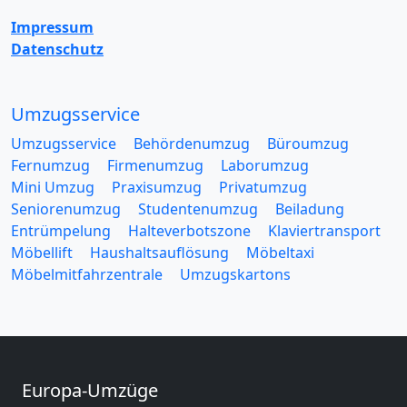
Impressum
Datenschutz
Umzugsservice
Umzugsservice
Behördenumzug
Büroumzug
Fernumzug
Firmenumzug
Laborumzug
Mini Umzug
Praxisumzug
Privatumzug
Seniorenumzug
Studentenumzug
Beiladung
Entrümpelung
Halteverbotszone
Klaviertransport
Möbellift
Haushaltsauflösung
Möbeltaxi
Möbelmitfahrzentrale
Umzugskartons
Europa-Umzüge