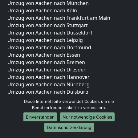
Umzug von Aachen nach München
Umzug von Aachen nach Köln
Umzug von Aachen nach Frankfurt am Main
Umzug von Aachen nach Stuttgart
Umzug von Aachen nach Düsseldorf
Umzug von Aachen nach Leipzig
Umzug von Aachen nach Dortmund
Umzug von Aachen nach Essen
Umzug von Aachen nach Bremen
Umzug von Aachen nach Dresden
Umzug von Aachen nach Hannover
Umzug von Aachen nach Nürnberg
Umzug von Aachen nach Duisburg
Umzug von Aachen nach Bochum
Diese Internetseite verwendet Cookies um die
Umzug von Aachen nach Wuppertal
Benutzerfreundlichkeit zu verbessern.
Umzug von Aachen nach Bielefeld
Einverstanden
Nur notwendige Cookies
Umzug von Aachen nach Bonn
Datenschutzerklärung
Umzug von Aachen nach Münster