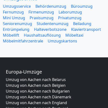
Umzugsservice
Behördenumzug
Büroumzug
Fernumzug
Firmenumzug
Laborumzug
Mini Umzug
Praxisumzug
Privatumzug
Seniorenumzug
Studentenumzug
Beiladung
Entrümpelung
Halteverbotszone
Klaviertransport
Möbellift
Haushaltsauflösung
Möbeltaxi
Möbelmitfahrzentrale
Umzugskartons
Europa-Umzüge
Umzug von Aachen nach Belarus
Umzug von Aachen nach Belgien
Umzug von Aachen nach Bulgarien
Umzug von Aachen nach Dänemark
Umzug von Aachen nach England