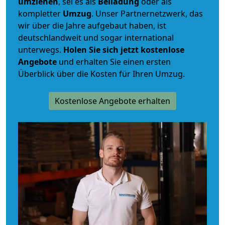
umziehen
, sei es als
Beiladung
oder als
kompletter
Umzug
. Unser Partnernetzwerk, das
wir über die Jahre aufgebaut haben, ist
deutschlandweit und sogar international
unterwegs.
Holen Sie sich jetzt kostenlose
Angebote
und erhalten Sie einen ersten
Überblick über die Kosten für Ihren Umzug.
Kostenlose Angebote erhalten