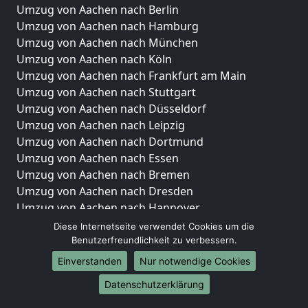
Umzug von Aachen nach Berlin
Umzug von Aachen nach Hamburg
Umzug von Aachen nach München
Umzug von Aachen nach Köln
Umzug von Aachen nach Frankfurt am Main
Umzug von Aachen nach Stuttgart
Umzug von Aachen nach Düsseldorf
Umzug von Aachen nach Leipzig
Umzug von Aachen nach Dortmund
Umzug von Aachen nach Essen
Umzug von Aachen nach Bremen
Umzug von Aachen nach Dresden
Umzug von Aachen nach Hannover
Umzug von Aachen nach Nürnberg
Diese Internetseite verwendet Cookies um die
Umzug von Aachen nach Duisburg
Benutzerfreundlichkeit zu verbessern.
Umzug von Aachen nach Bochum
Einverstanden
Nur notwendige Cookies
Umzug von Aachen nach Wuppertal
Datenschutzerklärung
Umzug von Aachen nach Bielefeld
Umzug von Aachen nach Bonn