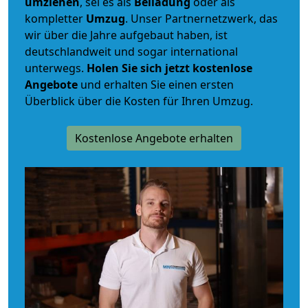
umziehen
, sei es als
Beiladung
oder als
kompletter
Umzug
. Unser Partnernetzwerk, das
wir über die Jahre aufgebaut haben, ist
deutschlandweit und sogar international
unterwegs.
Holen Sie sich jetzt kostenlose
Angebote
und erhalten Sie einen ersten
Überblick über die Kosten für Ihren Umzug.
Kostenlose Angebote erhalten