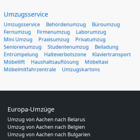
Umzugsservice
Umzugsservice
Behördenumzug
Büroumzug
Fernumzug
Firmenumzug
Laborumzug
Mini Umzug
Praxisumzug
Privatumzug
Seniorenumzug
Studentenumzug
Beiladung
Entrümpelung
Halteverbotszone
Klaviertransport
Möbellift
Haushaltsauflösung
Möbeltaxi
Möbelmitfahrzentrale
Umzugskartons
Europa-Umzüge
Umzug von Aachen nach Belarus
Umzug von Aachen nach Belgien
Umzug von Aachen nach Bulgarien