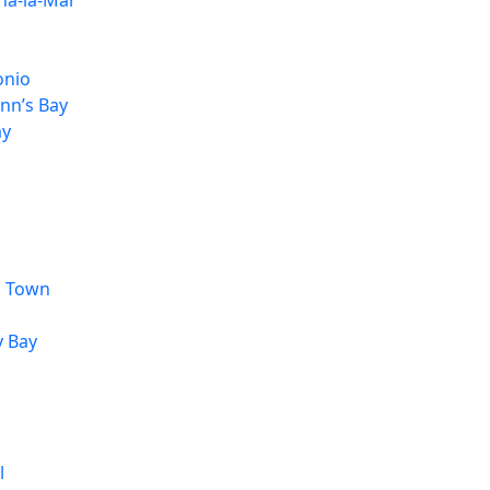
na-la-Mar
onio
nn’s Bay
ay
s Town
 Bay
l