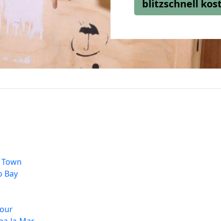
blitzschnell ko
h Town
o Bay
bour