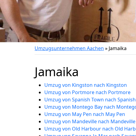
Umzugsunternehmen Aachen
»
Jamaika
Jamaika
Umzug von Kingston nach Kingston
Umzug von Portmore nach Portmore
Umzug von Spanish Town nach Spanis
Umzug von Montego Bay nach Monteg
Umzug von May Pen nach May Pen
Umzug von Mandeville nach Mandeville
Umzug von Old Harbour nach Old Har