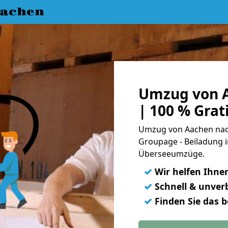
achen
Umzug von A
| 100 % Gra
Umzug von Aachen nach
Groupage - Beiladung i
Überseeumzüge.
✓
Wir helfen Ihne
✓
Schnell & unverb
✓
Finden Sie das 