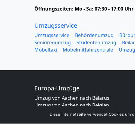
Öffnungszeiten:
Mo - Sa: 07:30 - 17:00 Uhr
Umzugsservice
Umzugsservice
Behördenumzug
Bürou
Seniorenumzug
Studentenumzug
Beila
Möbeltaxi
Möbelmitfahrzentrale
Umzug
Europa-Umzüge
Umzug von Aachen nach Belarus
Umzug von Aachen nach Belgien
Umzug von Aachen nach Bulgarien
Diese Internetseite verwendet Cookies um di
Umzug von Aachen nach Dänemark
Umzug von Aachen nach England
Umzug von Aachen nach Portugal