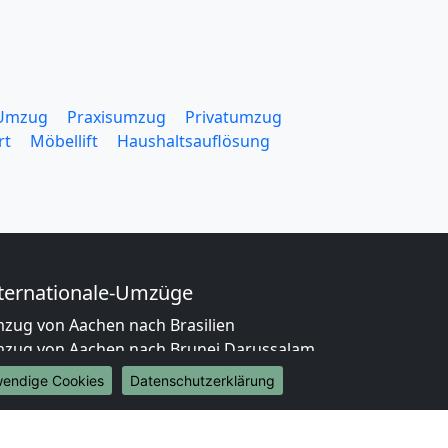
 Umzug
Praxisumzug
Privatumzug
rt
Möbellift
Haushaltsauflösung
ternationale-Umzüge
zug von Aachen nach Brasilien
zug von Aachen nach Brunei Darussalam
zug von Aachen nach Burkina Faso
wendige Cookies
Datenschutzerklärung
zug von Aachen nach Burundi
zug von Aachen nach Chile
zug von Aachen nach China